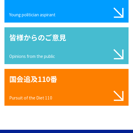
Young politician aspirant
皆様からのご意見
Opinions from the public
国会追及110番
Pursuit of the Diet 110