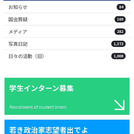
お知らせ
84
国会質疑
169
メディア
282
写真日記
1,372
日々の活動（旧）
1,008
学生インターン募集
Recruitment of student intern
若き政治家志望者出でよ