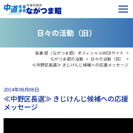
日
々
の
活
動
（
旧
）
長妻 昭（ながつま昭）オフィシャルWEBサイト
>
ながつま昭の活動
>
日々の活動（旧）
>
≪中野区長選≫ きじけんじ候補への応援メッセージ
2014年06月06日
≪中野区長選≫ きじけんじ候補への応援
メッセージ