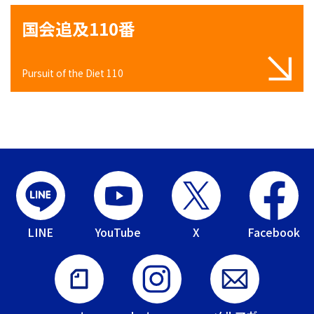
国会追及110番
Pursuit of the Diet 110
LINE
YouTube
X
Facebook