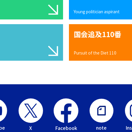
Young politician aspirant
国会追及110番
Pursuit of the Diet 110
be
In
note
Facebook
X