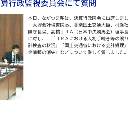
 決算行政監視委員会にて質問
本日、ながつま昭は、決算行政院会に出席しま
大塚会計検査院長、冬柴国土交通大臣、村瀬
険庁長官、高橋ＪＲＡ（日本中央競馬会）理事
に対し、 「ＪＲＡにおける入札手続き等の誤
計検査の状況」「国土交通省における会計処理
金情報の消失」などについて厳しく質しました