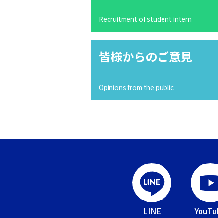
Recruitment of student intern
皆様からのご意見
Opinions from the public
LINE
YouTu