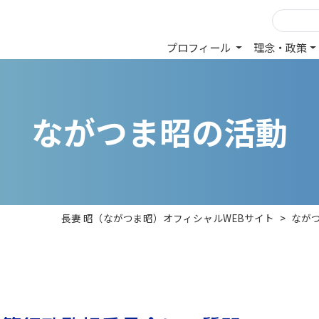
プロフィール
理念・政策
な
が
つ
ま
昭
の
活
動
長妻 昭（ながつま昭）オフィシャルWEBサイト
>
なが