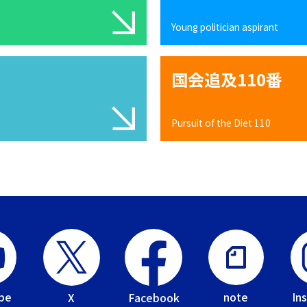
Young politician aspirant
国会追及110番
Pursuit of the Diet 110
be
In
note
Facebook
X