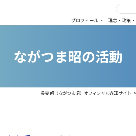
プロフィール
理念・政策
な
が
つ
ま
昭
の
活
動
長妻 昭（ながつま昭）オフィシャルWEBサイト