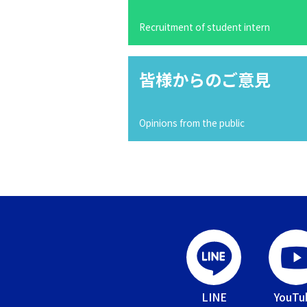
Recruitment of student intern
皆様からのご意見
Opinions from the public
LINE
YouTu