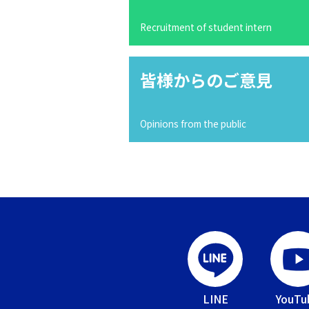
Recruitment of student intern
皆様からのご意見
Opinions from the public
LINE
YouTu