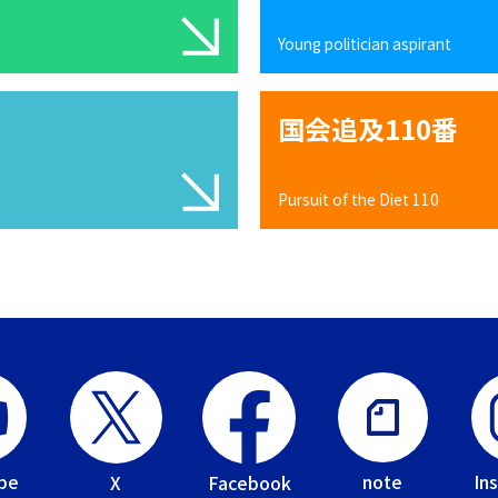
Young politician aspirant
国会追及110番
Pursuit of the Diet 110
be
In
note
Facebook
X