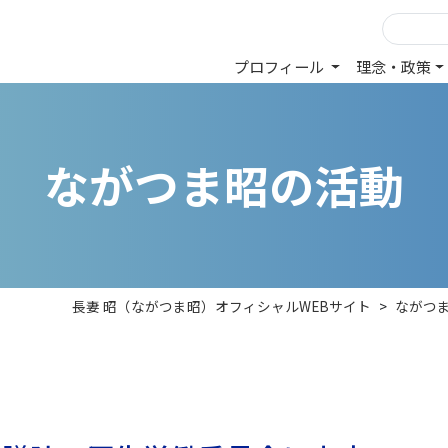
プロフィール
理念・政策
な
が
つ
ま
昭
の
活
動
長妻 昭（ながつま昭）オフィシャルWEBサイト
>
ながつ