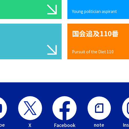
Young politician aspirant
国会追及110番
Pursuit of the Diet 110
be
In
note
Facebook
X