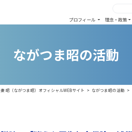
プロフィール
理念・政策
な
が
つ
ま
昭
の
活
動
長妻 昭（ながつま昭）オフィシャルWEBサイト
>
ながつま昭の活動
>