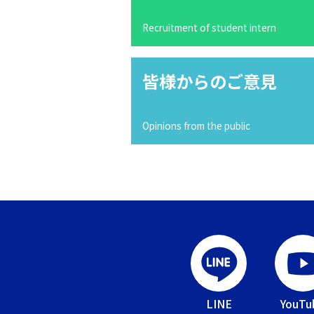
Recruitment of student intern
皆様からのご意見
Opinions from the public
LINE
YouTu