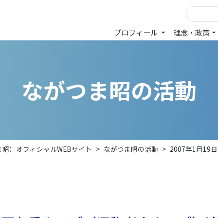
プロフィール
理念・政策
な
が
つ
ま
昭
の
活
動
ま昭）オフィシャルWEBサイト
>
ながつま昭の活動
>
2007年1月