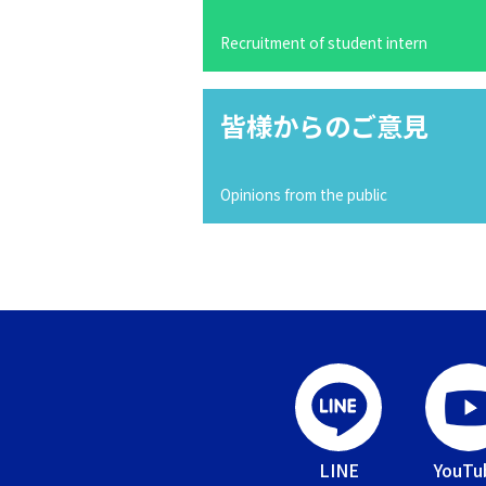
Recruitment of student intern
皆様からのご意見
Opinions from the public
LINE
YouTu