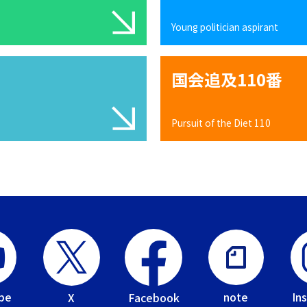
Young politician aspirant
国会追及110番
Pursuit of the Diet 110
be
In
note
Facebook
X