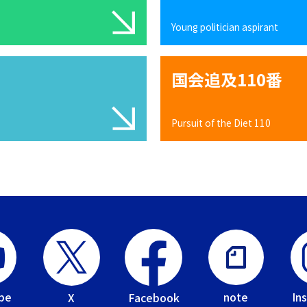
Young politician aspirant
国会追及110番
Pursuit of the Diet 110
be
In
note
Facebook
X