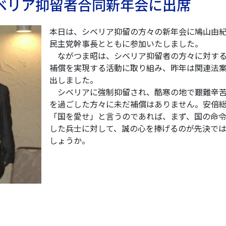
シベリア抑留者合同新年会に出席
本日は、シベリア抑留の方々の新年会に鳩山由
民主党幹事長とともに参加いたしました。
ながつま昭は、シベリア抑留者の方々に対す
補償を実現する活動に取り組み、昨年は関連法
出しました。
シベリアに強制抑留され、酷寒の地で艱難辛
を過ごした方々に未だ補償はありません。安倍
「国を愛せ」と言うのであれば、まず、国の命
した兵士に対して、誠の心を捧げるのが先決で
しょうか。