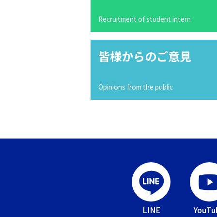
Recruitment of student intern
皆様からのご意見
Opinions from the public
LINE
YouTu