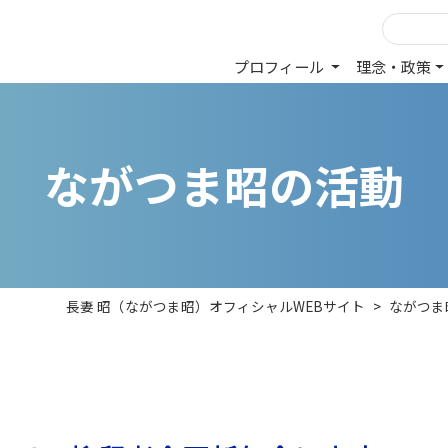
プロフィール
理念・政策
な
が
つ
ま
昭
の
活
動
長妻 昭（ながつま昭）オフィシャルWEBサイト
>
ながつま