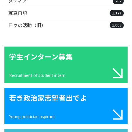
メディア
282
写真日記
1,373
日々の活動（旧）
1,008
学生インターン募集
Recruitment of student intern
若き政治家志望者出でよ
Young politician aspirant