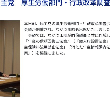
 民主党 厚生労働部門・行政改革調
本日朝、民主党の厚生労働部門・行政改革調査
会議が開催され、ながつま昭も出席いたしまし
会議では、ながつま昭が同僚議員と共に作成
『年金の信頼回復三法案』（「歳入庁設置法案
金保険料流用禁止法案」「消えた年金情報調査
案」）を協議しました。