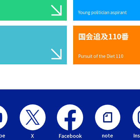
Young politician aspirant
国会追及110番
Pursuit of the Diet 110
be
In
note
Facebook
X