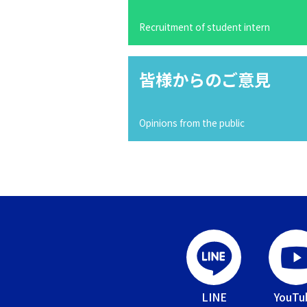
Recruitment of student intern
皆様からのご意見
Opinions from the public
LINE
YouTu