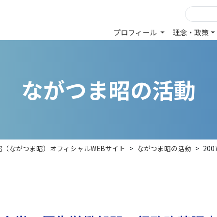
プロフィール
理念・政策
な
が
つ
ま
昭
の
活
動
昭（ながつま昭）オフィシャルWEBサイト
>
ながつま昭の活動
>
20