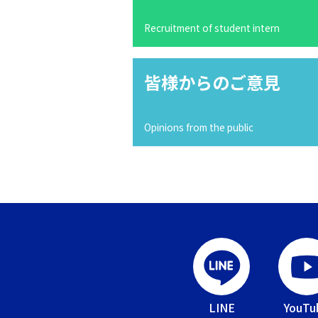
Recruitment of student intern
皆様からのご意見
Opinions from the public
LINE
YouTu