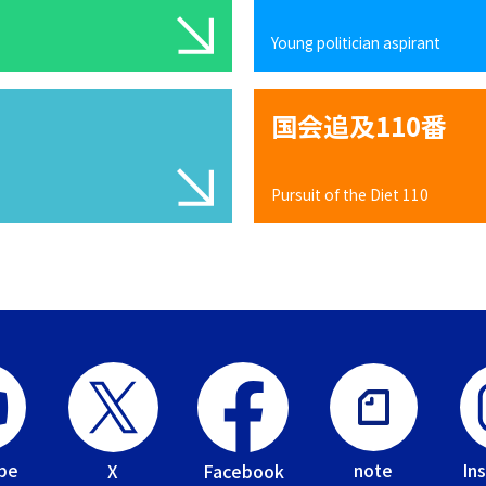
Young politician aspirant
国会追及110番
Pursuit of the Diet 110
be
In
note
Facebook
X