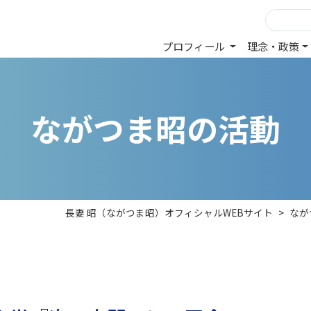
プロフィール
理念・政策
な
が
つ
ま
昭
の
活
動
長妻 昭（ながつま昭）オフィシャルWEBサイト
>
なが