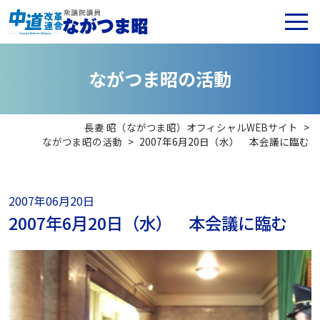
な
が
つ
ま
昭
の
活
動
長妻 昭（ながつま昭）オフィシャルWEBサイト
>
ながつま昭の活動
>
2007年6月20日（水） 本会議に臨む
2007年06月20日
2007年6月20日（水） 本会議に臨む