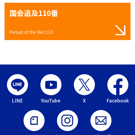
国会追及110番
Pursuit of the Diet 110
LINE
YouTube
X
Facebook