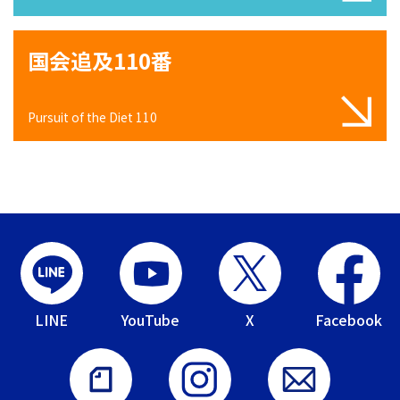
国会追及110番
Pursuit of the Diet 110
LINE
YouTube
X
Facebook