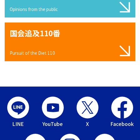
Opinions from the public
国会追及110番
Pursuit of the Diet 110
LINE
YouTube
X
Facebook