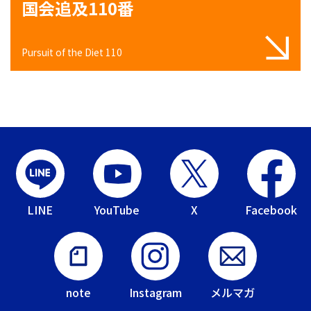
国会追及110番
Pursuit of the Diet 110
LINE
YouTube
X
Facebook
note
Instagram
メルマガ