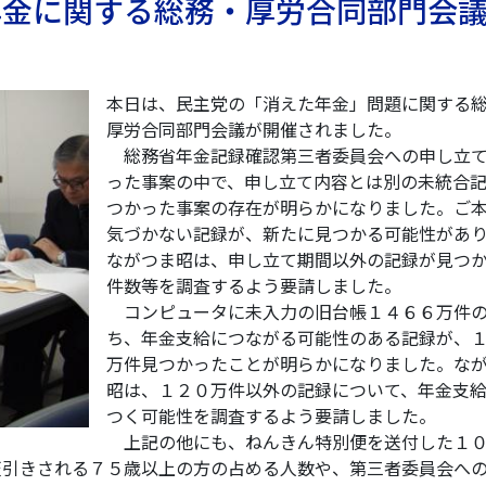
 年金に関する総務・厚労合同部門会
本日は、民主党の「消えた年金」問題に関する
厚労合同部門会議が開催されました。
総務省年金記録確認第三者委員会への申し立
った事案の中で、申し立て内容とは別の未統合
つかった事案の存在が明らかになりました。ご
気づかない記録が、新たに見つかる可能性があり
ながつま昭は、申し立て期間以外の記録が見つ
件数等を調査するよう要請しました。
コンピュータに未入力の旧台帳１４６６万件
ち、年金支給につながる可能性のある記録が、
万件見つかったことが明らかになりました。な
昭は、１２０万件以外の記録について、年金支
つく可能性を調査するよう要請しました。
上記の他にも、ねんきん特別便を送付した１
天引きされる７５歳以上の方の占める人数や、第三者委員会へ