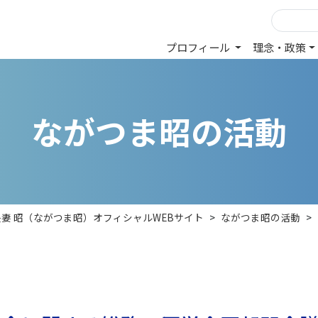
プロフィール
理念・政策
な
が
つ
ま
昭
の
活
動
長妻 昭（ながつま昭）オフィシャルWEBサイト
>
ながつま昭の活動
>