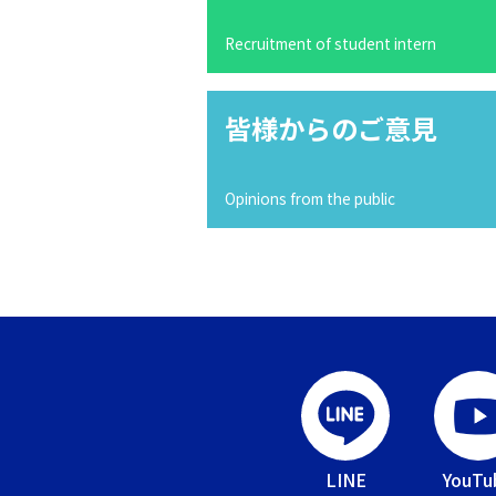
Recruitment of student intern
皆様からのご意見
Opinions from the public
LINE
YouTu