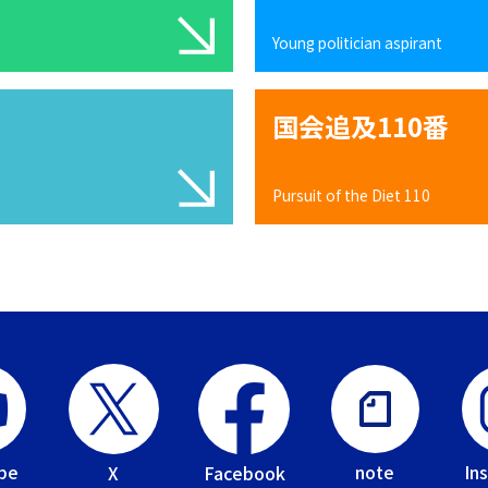
Young politician aspirant
国会追及110番
Pursuit of the Diet 110
be
In
note
Facebook
X