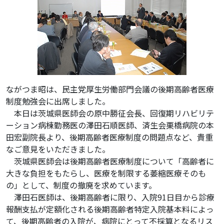
ながつま昭は、民主党厚生労働部門会議の後期高齢者医療
制度勉強会に出席しました。
本日は茨城県医師会の原中勝征会長、回復期リハビリテ
ーション病棟勤務医の澤田石順医師、済生会栗橋病院の本
田宏副院長より、後期高齢者医療制度の問題点など、貴重
なご意見をいただきました。
茨城県医師会は後期高齢者医療制度について「高齢者に
大きな負担をもたらし、医療を制限する萎縮医療そのも
の」として、制度の撤廃を求めています。
澤田石医師は、後期高齢者に限り、入院91日目から診療
報酬支払が定額化される後期高齢者特定入院基本料によっ
て、後期高齢者の入院が、病院にとって不採算となるリス