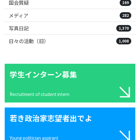
国会質疑
169
メディア
282
写真日記
1,370
日々の活動（旧）
1,008
学生インターン募集
Recruitment of student intern
若き政治家志望者出でよ
Young politician aspirant