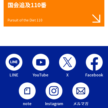
国会追及110番
Pursuit of the Diet 110
LINE
YouTube
X
Facebook
note
Instagram
メルマガ