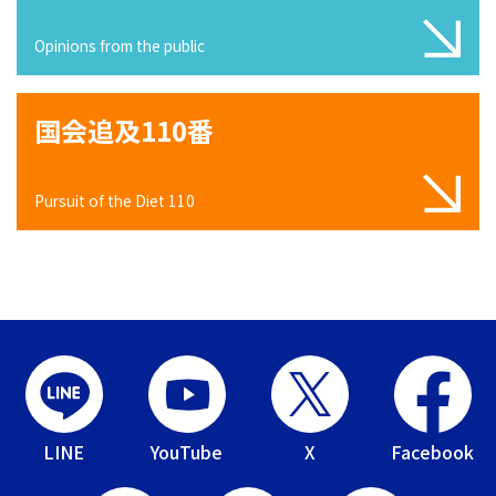
Opinions from the public
国会追及110番
Pursuit of the Diet 110
LINE
YouTube
X
Facebook