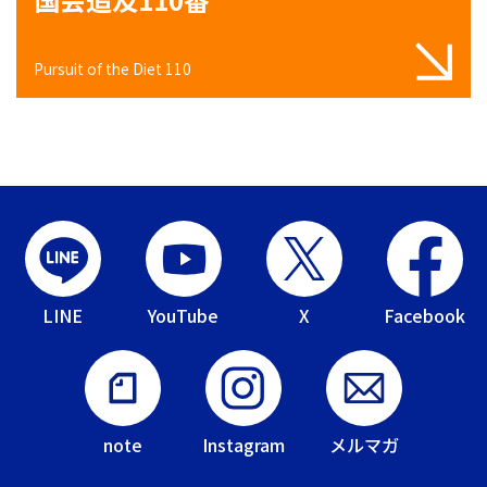
Pursuit of the Diet 110
LINE
YouTube
X
Facebook
note
Instagram
メルマガ