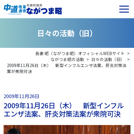
日
々
の
活
動
（
旧
）
長妻 昭（ながつま昭）オフィシャルWEBサイト
>
ながつま昭の活動
>
日々の活動（旧）
>
2009年11月26日（木） 新型インフルエンザ法案、肝炎対策法
案が衆院可決
2009年11月26日
2009年11月26日（木） 新型インフル
エンザ法案、肝炎対策法案が衆院可決