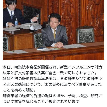
本日、衆議院本会議が開催され、新型インフルエンザ対策
法案と肝炎対策基本法案が全会一致で可決されました。
議員立法の肝炎対策基本法案は、Ｂ型肝炎及びＣ型肝炎ウ
ィルスの感染について、国の責めに帰すべき事由があった
ことを初めて明記。
肝炎患者の経済的負担の軽減のほか、予防、検査、研究に
ついて施策を講じることが規定されています。