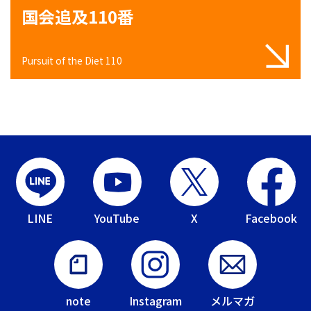
国会追及110番
Pursuit of the Diet 110
LINE
YouTube
X
Facebook
note
Instagram
メルマガ