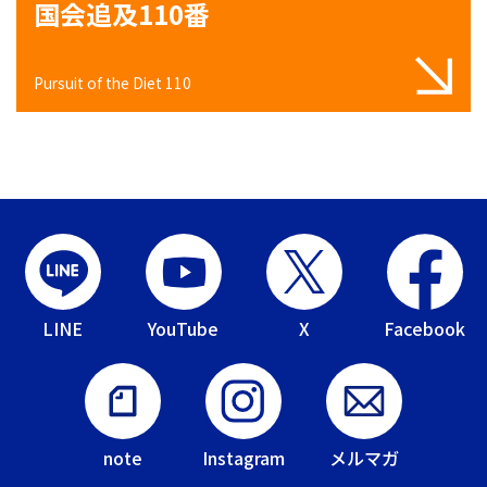
国会追及110番
Pursuit of the Diet 110
LINE
YouTube
X
Facebook
note
Instagram
メルマガ