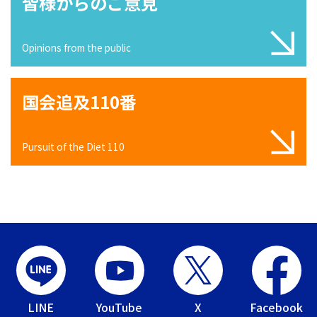
皆様からのご意見
Opinions from the public
国会追及110番
Pursuit of the Diet 110
LINE
YouTube
X
Facebook