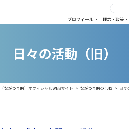
プロフィール
理念・政策
日
々
の
活
動
（
旧
）
昭（ながつま昭）オフィシャルWEBサイト
>
ながつま昭の活動
>
日々