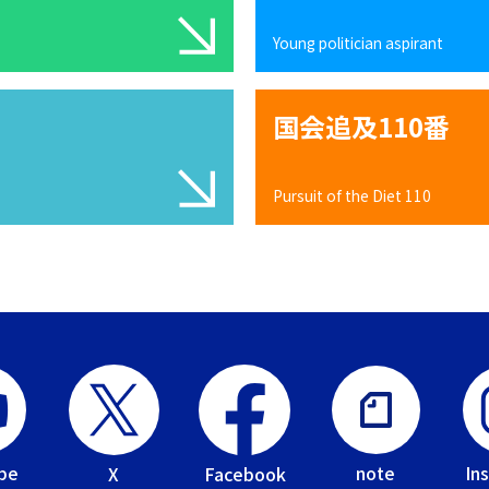
Young politician aspirant
国会追及110番
Pursuit of the Diet 110
be
In
note
Facebook
X