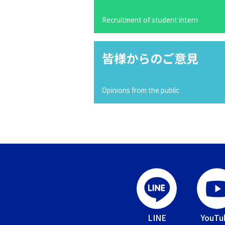
Recruitment of student intern
皆様からのご意見
Opinions from the public
LINE
YouTu