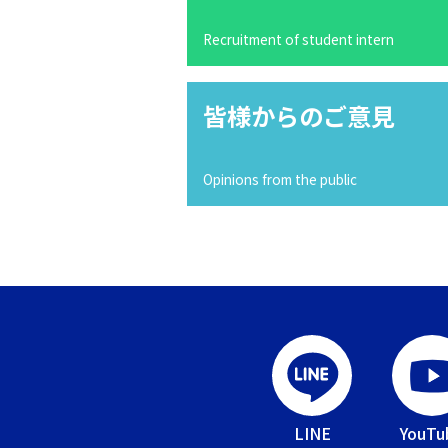
Recruitment of student intern
皆様からのご意見
Opinions from the public
LINE
YouTu