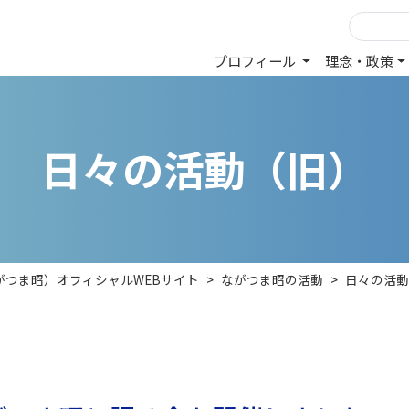
プロフィール
理念・政策
日
々
の
活
動
（
旧
）
がつま昭）オフィシャルWEBサイト
>
ながつま昭の活動
>
日々の活動