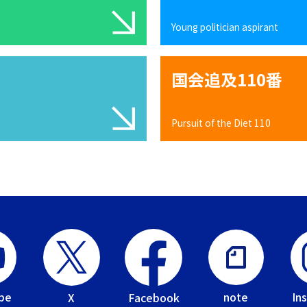
Young politician aspirant
国会追及110番
Pursuit of the Diet 110
be
In
note
Facebook
X