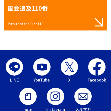
国会追及110番
Pursuit of the Diet 110
LINE
YouTube
X
Facebook
note
Instagram
メルマガ