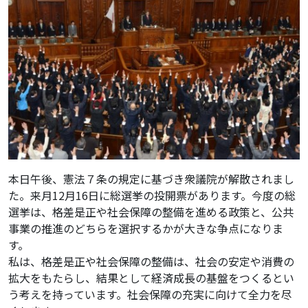
本日午後、憲法７条の規定に基づき衆議院が解散されまし
た。来月12月16日に総選挙の投開票があります。今度の総
選挙は、格差是正や社会保障の整備を進める政策と、公共
事業の推進のどちらを選択するかが大きな争点になりま
す。
私は、格差是正や社会保障の整備は、社会の安定や消費の
拡大をもたらし、結果として経済成長の基盤をつくるとい
う考えを持っています。社会保障の充実に向けて全力を尽