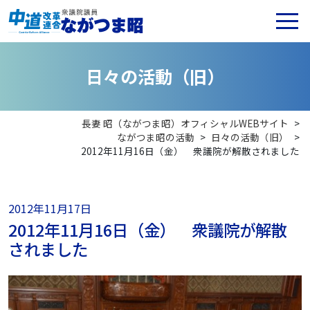
日
々
の
活
動
（
旧
）
長妻 昭（ながつま昭）オフィシャルWEBサイト
>
ながつま昭の活動
>
日々の活動（旧）
>
2012年11月16日（金） 衆議院が解散されました
2012年11月17日
2012年11月16日（金） 衆議院が解散
されました