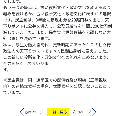
くします。
もう一つの争点は、古い役所文化・政治文化を変える取り
組みを続けるか、古い役所文化・政治文化に戻すかの選択
です。民主党は、3年間に新規財源を20兆円ねん出し、天
下りポストに公募を導入し、公務員給与を年間5200億円削
減してきました。また、民主党は世襲候補を公認しない方
針（※）を決めています。
私は、厚生労働大臣時代、更新時期にあった１２の独立行
政法人の天下りポストをすべて民間出身者に変えました。
この新しい役所文化・政治文化への流れを止めないよう、
全力を尽くしてまいりま
す。
※民主党は、同一選挙区での配偶者及び親族（三等親以
内）の連続立候補の場合、世襲候補を公認しないこととし
ています。
前のページ
一覧に戻る
次のページ