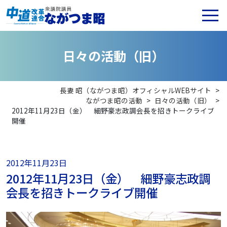
日
々
の
活
動
（
旧
）
長妻 昭（ながつま昭）オフィシャルWEBサイト
>
ながつま昭の活動
>
日々の活動（旧）
>
2012年11月23日（金） 細野豪志政調会長を招きトークライブ
開催
2012年11月23日
2012年11月23日（金） 細野豪志政調
会長を招きトークライブ開催