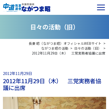
日
々
の
活
動
（
旧
）
長妻 昭（ながつま昭）オフィシャルWEBサイト
>
ながつま昭の活動
>
日々の活動（旧）
>
2012年11月29日（木） 三党実務者協議に出席
2012年11月29日
2012年11月29日（木） 三党実務者協
議に出席