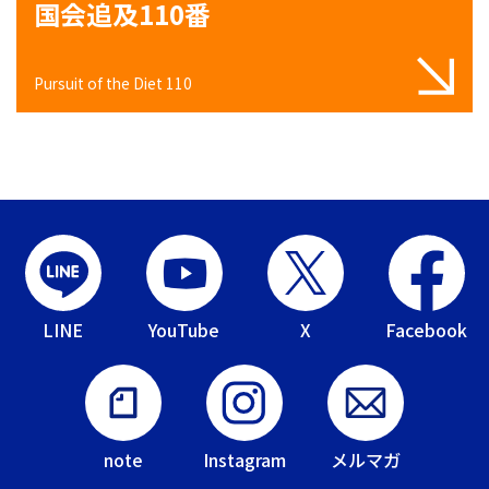
国会追及110番
Pursuit of the Diet 110
LINE
YouTube
X
Facebook
note
Instagram
メルマガ