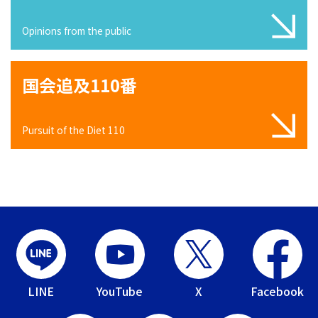
Opinions from the public
国会追及110番
Pursuit of the Diet 110
LINE
YouTube
X
Facebook