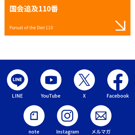
国会追及110番
Pursuit of the Diet 110
LINE
YouTube
X
Facebook
note
Instagram
メルマガ