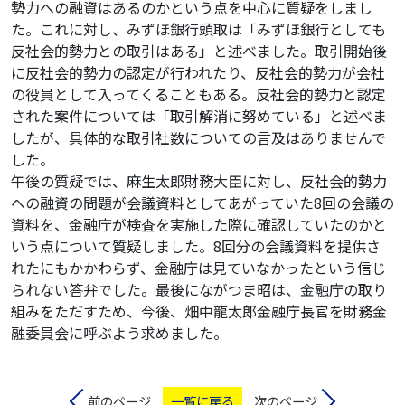
勢力への融資はあるのかという点を中心に質疑をしまし
た。これに対し、みずほ銀行頭取は「みずほ銀行としても
反社会的勢力との取引はある」と述べました。取引開始後
に反社会的勢力の認定が行われたり、反社会的勢力が会社
の役員として入ってくることもある。反社会的勢力と認定
された案件については「取引解消に努めている」と述べま
したが、具体的な取引社数についての言及はありませんで
した。
午後の質疑では、麻生太郎財務大臣に対し、反社会的勢力
への融資の問題が会議資料としてあがっていた8回の会議の
資料を、金融庁が検査を実施した際に確認していたのかと
いう点について質疑しました。8回分の会議資料を提供さ
れたにもかかわらず、金融庁は見ていなかったという信じ
られない答弁でした。最後にながつま昭は、金融庁の取り
組みをただすため、今後、畑中龍太郎金融庁長官を財務金
融委員会に呼ぶよう求めました。
前のページ
一覧に戻る
次のページ