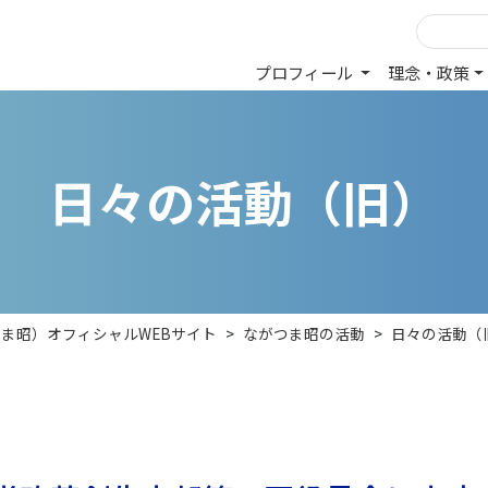
プロフィール
理念・政策
日
々
の
活
動
（
旧
）
つま昭）オフィシャルWEBサイト
>
ながつま昭の活動
>
日々の活動（