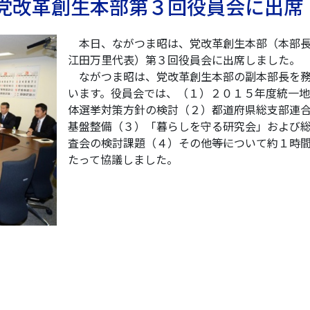
） 党改革創生本部第３回役員会に出席
本日、ながつま昭は、党改革創生本部（本部
江田万里代表）第３回役員会に出席しました。
ながつま昭は、党改革創生本部の副本部長を
います。役員会では、（１）２０１５年度統一地
体選挙対策方針の検討（２）都道府県総支部連
基盤整備（３）「暮らしを守る研究会」および
査会の検討課題（４）その他――等について約１時
たって協議しました。