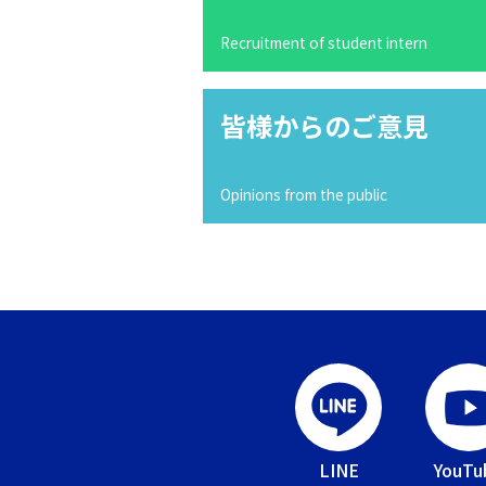
Recruitment of student intern
皆様からのご意見
Opinions from the public
LINE
YouTu