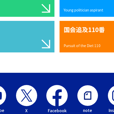
Young politician aspirant
国会追及110番
Pursuit of the Diet 110
be
In
note
Facebook
X