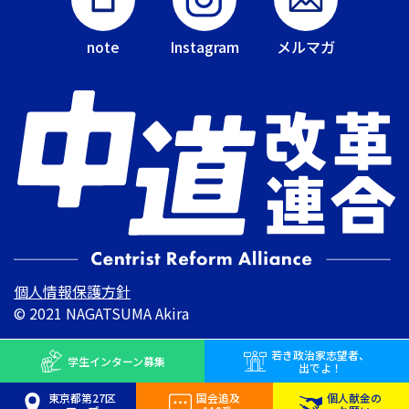
note
Instagram
メルマガ
個人情報保護方針
© 2021 NAGATSUMA Akira
若き
政治家志望者、
学生インターン
募集
出でよ！
東京都第27区
国会追及
個人献金の