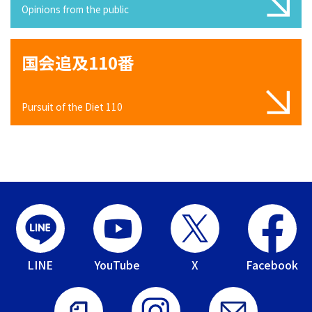
Opinions from the public
国会追及110番
Pursuit of the Diet 110
LINE
YouTube
X
Facebook