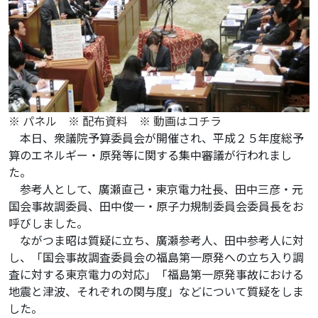
※ パネル
※ 配布資料
※ 動画はコチラ
本日、衆議院予算委員会が開催され、平成２５年度総予
算のエネルギー・原発等に関する集中審議が行われまし
た。
参考人として、廣瀬直己・東京電力社長、田中三彦・元
国会事故調委員、田中俊一・原子力規制委員会委員長をお
呼びしました。
ながつま昭は質疑に立ち、廣瀬参考人、田中参考人に対
し、「国会事故調査委員会の福島第一原発への立ち入り調
査に対する東京電力の対応」「福島第一原発事故における
地震と津波、それぞれの関与度」などについて質疑をしま
した。