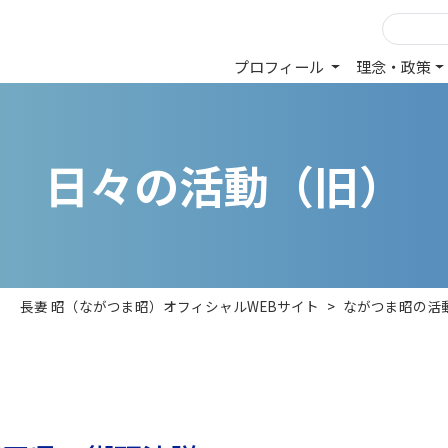
プロフィール
理念・政策
日
々
の
活
動
（
旧
）
長妻 昭（ながつま昭）オフィシャルWEBサイト
>
ながつま昭の活