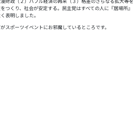
財政（２）バブル経済の再来（３）格差のさらなる拡大――等
盤をつくり、社会が安定する。民主党はすべての人に『居場所』
強く表明しました。
下がスポーツイベントにお邪魔しているところです。