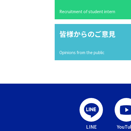
Recruitment of student intern
皆様からのご意見
Opinions from the public
LINE
YouTu