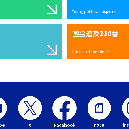
Young politician aspirant
国会追及110番
Pursuit of the Diet 110
be
In
note
Facebook
X