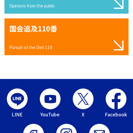
Opinions from the public
国会追及110番
Pursuit of the Diet 110
LINE
YouTube
X
Facebook