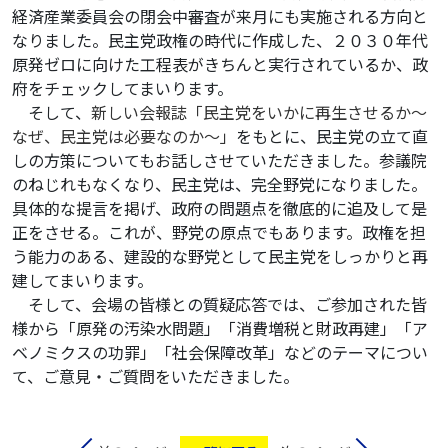
経済産業委員会の閉会中審査が来月にも実施される方向と
なりました。民主党政権の時代に作成した、２０３０年代
原発ゼロに向けた工程表がきちんと実行されているか、政
府をチェックしてまいります。
そして、
新しい会報誌「民主党をいかに再生させるか〜
なぜ、民主党は必要なのか〜」
をもとに、民主党の立て直
しの方策についてもお話しさせていただきました。参議院
のねじれもなくなり、民主党は、完全野党になりました。
具体的な提言を掲げ、政府の問題点を徹底的に追及して是
正をさせる。これが、野党の原点でもあります。政権を担
う能力のある、建設的な野党として民主党をしっかりと再
建してまいります。
そして、会場の皆様との質疑応答では、ご参加された皆
様から「原発の汚染水問題」「消費増税と財政再建」「ア
ベノミクスの功罪」「社会保障改革」などのテーマについ
て、ご意見・ご質問をいただきました。