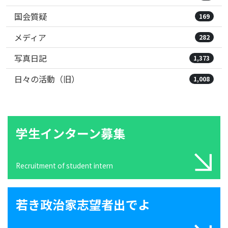
国会質疑
169
メディア
282
写真日記
1,373
日々の活動（旧）
1,008
学生インターン募集
Recruitment of student intern
若き政治家志望者出でよ