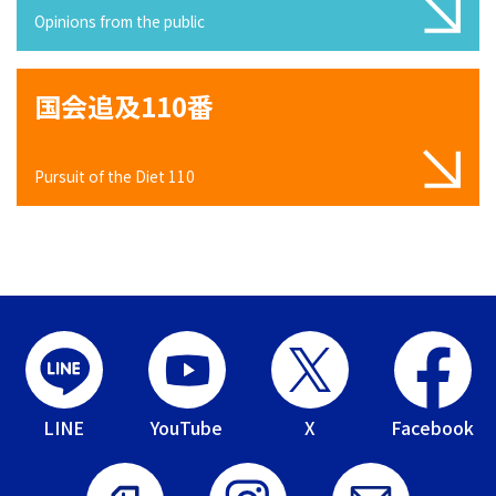
Opinions from the public
国会追及110番
Pursuit of the Diet 110
LINE
YouTube
X
Facebook