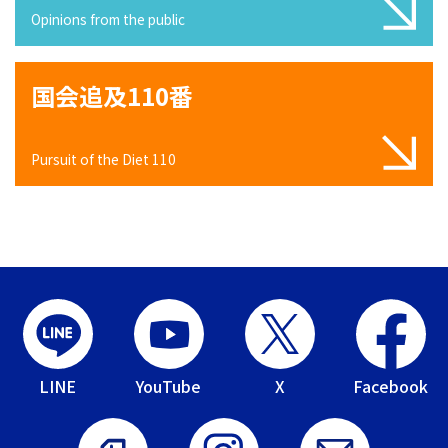
Opinions from the public
国会追及110番
Pursuit of the Diet 110
LINE
YouTube
X
Facebook