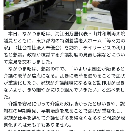
本日、ながつま昭は、海江田万里代表・山井和則両衆院
議員とともに、東京都内の特別養護老人ホーム「等々力の
家」（社会福祉法人奉優会）を訪れ、デイサービスの利用
者と懇談。政府が検討する介護制度の見直し案などについ
て意見を交わしました。
ながつま昭は、懇談の中で、「いよいよ国会が始まると
介護の改革が焦点になる。乱暴に改革を進めることで症状
が重篤化したり、家族が介護離職になるなど副作用が起き
ないよう、きめ細やかに取り組んでいきたい」と述べまし
た。
介護を安易に切って介護財政は助かったと思いきや、認
知症の早期発見、早期治療を怠ることで症状が重症化し、
家族が仕事を辞めて介護せざるを得なくなるなど問題が深
刻化すれば元も子もありません。