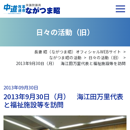
日
々
の
活
動
（
旧
）
長妻 昭（ながつま昭）オフィシャルWEBサイト
>
ながつま昭の活動
>
日々の活動（旧）
>
2013年9月30日（月） 海江田万里代表と福祉施設等を訪問
2013年09月30日
2013年9月30日（月） 海江田万里代表
と福祉施設等を訪問