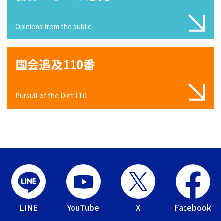
Opinions from the public
国会追及110番
Pursuit of the Diet 110
LINE
YouTube
X
Facebook