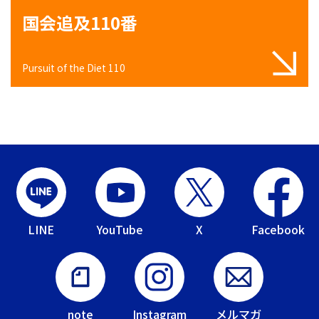
国会追及110番
Pursuit of the Diet 110
LINE
YouTube
X
Facebook
note
Instagram
メルマガ