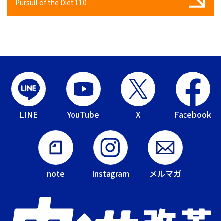
Pursuit of the Diet 110
LINE
YouTube
X
Facebook
note
Instagram
メルマガ