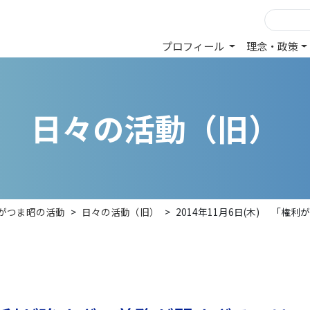
プロフィール
理念・政策
日
々
の
活
動
（
旧
）
がつま昭の活動
>
日々の活動（旧）
>
2014年11月6日(木) 「