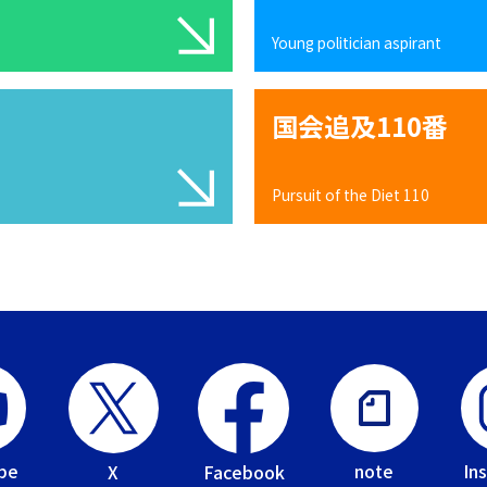
Young politician aspirant
国会追及110番
Pursuit of the Diet 110
be
In
note
Facebook
X