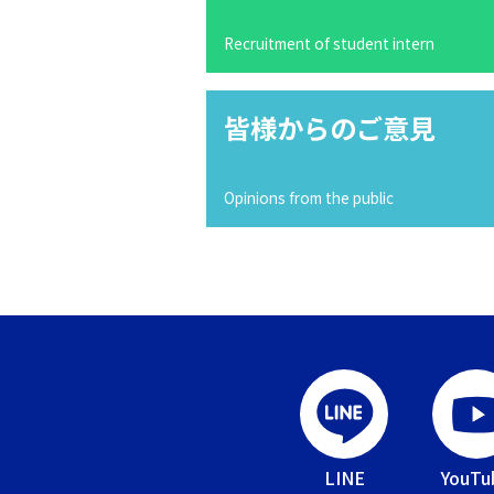
Recruitment of student intern
皆様からのご意見
Opinions from the public
LINE
YouTu