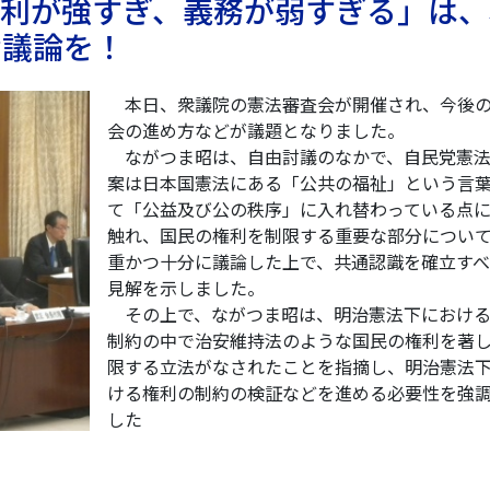
 「権利が強すぎ、義務が弱すぎる」は
な議論を！
本日、衆議院の憲法審査会が開催され、今後
会の進め方などが議題となりました。
ながつま昭は、自由討議のなかで、自民党憲法
案は日本国憲法にある「公共の福祉」という言
て「公益及び公の秩序」に入れ替わっている点
触れ、国民の権利を制限する重要な部分につい
重かつ十分に議論した上で、共通認識を確立すべ
見解を示しました。
その上で、ながつま昭は、明治憲法下における
制約の中で治安維持法のような国民の権利を著
限する立法がなされたことを指摘し、明治憲法
ける権利の制約の検証などを進める必要性を強
した