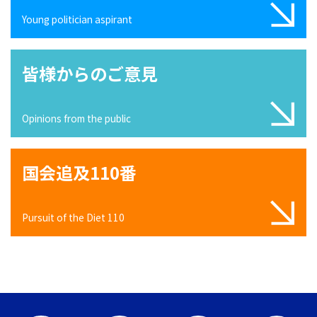
Young politician aspirant
皆様からのご意見
Opinions from the public
国会追及110番
Pursuit of the Diet 110