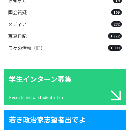
お知らせ
84
国会質疑
169
メディア
282
写真日記
1,372
日々の活動（旧）
1,008
学生インターン募集
Recruitment of student intern
若き政治家志望者出でよ