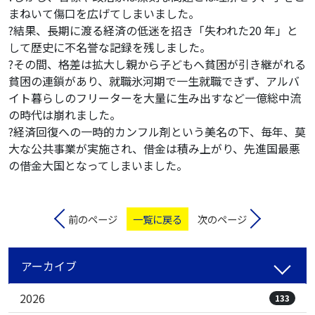
まねいて傷口を広げてしまいました。
?結果、長期に渡る経済の低迷を招き「失われた20 年」と
して歴史に不名誉な記録を残しました。
?その間、格差は拡大し親から子どもへ貧困が引き継がれる
貧困の連鎖があり、就職氷河期で一生就職できず、アルバ
イト暮らしのフリーターを大量に生み出すなど一億総中流
の時代は崩れました。
?経済回復への一時的カンフル剤という美名の下、毎年、莫
大な公共事業が実施され、借金は積み上がり、先進国最悪
の借金大国となってしまいました。
前のページ
一覧に戻る
次のページ
アーカイブ
2026
133