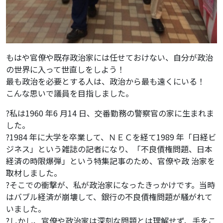
もはや官僚や既存政治家には任せておけない、自分が政治
の世界に入って世直しをしよう！
最も政治を必要とする人は、政治から最も遠くにいる！
こんな思いで議員を目指しました。
?私は1960 年6 月14 日、交番勤務の警察官の家に生まれま
した。
?1984 年に大学を卒業して、ＮＥＣを経て1989 年「日経ビ
ジネス」という雑誌の記者になり、「不良債権問題、日本
経済の時限爆弾」という特集記事のため、官僚や政 治家を
取材しました。
?そこでの衝撃が、私が政治家になったきっかけです。当時
はバブル経済が崩壊して、銀行の不良債権問題が騒がれて
いました。
?しかし、官僚や政治家は深刻な問題とは理解せず、手をこ