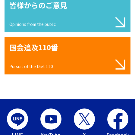
皆様からのご意見
Opinions from the public
国会追及110番
Pursuit of the Diet 110
LINE
YouTube
X
Facebook