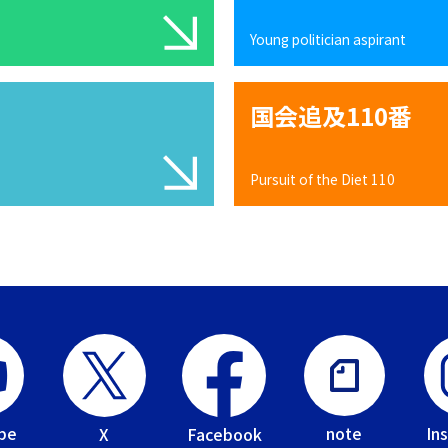
Young politician aspirant
国会追及110番
Pursuit of the Diet 110
be
In
note
Facebook
X