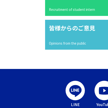
Recruitment of student intern
皆様からのご意見
Opinions from the public
LINE
YouTu