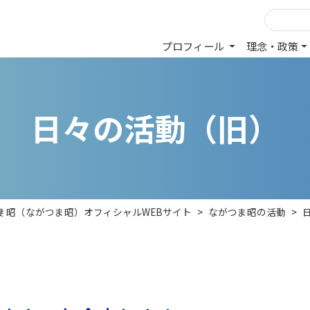
プロフィール
理念・政策
日
々
の
活
動
（
旧
）
妻 昭（ながつま昭）オフィシャルWEBサイト
>
ながつま昭の活動
>