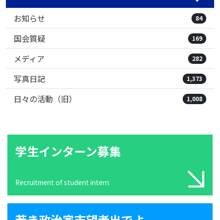
お知らせ
84
国会質疑
169
メディア
282
写真日記
1,373
日々の活動（旧）
1,008
学生インターン募集
Recruitment of student intern
若き政治家志望者出でよ