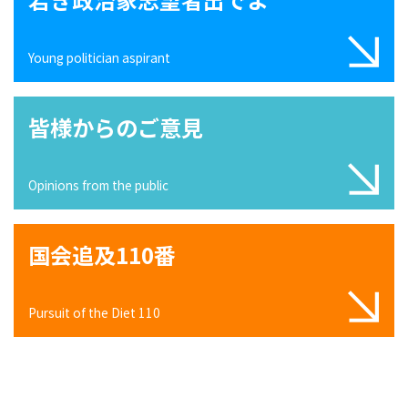
Young politician aspirant
皆様からのご意見
Opinions from the public
国会追及110番
Pursuit of the Diet 110